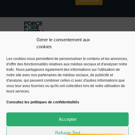
Gérer le consentement aux
cookies
L’AGENCE
Téléphone : +33 (0)1 47
64 67 70
EXPERTISES
MEN
Les cookies nous permettent de personnaliser le contenu et les annonces,
E-mail :
LÉ
GOOD
d'offrir des fonctionnalités relatives aux médias sociaux et d'analyser notre
contact@forceforgood.eu
PROJECT
POL
trafic. Nous partageons également des informations sur l'utilisation de
Adresse : 38 Rue Mozart,
notre site avec nos partenaires de médias sociaux, de publicité et
COO
NEWSROOM
92110 Clichy
d'analyse, qui peuvent combiner celles-ci avec d'autres informations que
POL
PODCASTS
vous leur avez fournies ou qu'ils ont collectées lors de votre utilisation de
CON
CONTACTEZ-
leurs services.
NOUS
Consultez les politiques de confidentialités
Accepter
Refuser Tout