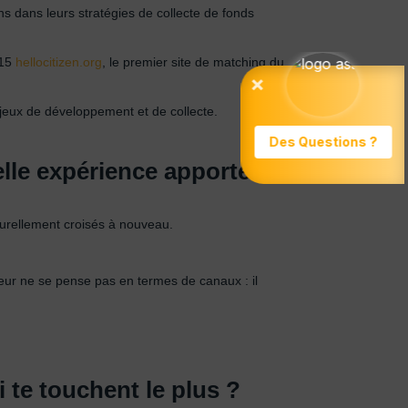
s dans leurs stratégies de collecte de fonds
015
hellocitizen.org
, le premier site de matching du
njeux de développement et de collecte.
elle expérience apportes-
urellement croisés à nouveau.
ateur ne se pense pas en termes de canaux : il
 te touchent le plus ?