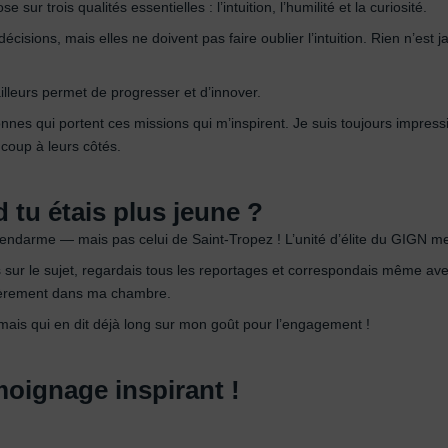
ur trois qualités essentielles : l’intuition, l’humilité et la curiosité.
isions, mais elles ne doivent pas faire oublier l’intuition. Rien n’est ja
 ailleurs permet de progresser et d’innover.
onnes qui portent ces missions qui m’inspirent. Je suis toujours impres
coup à leurs côtés.
 tu étais plus jeune ?
ndarme — mais pas celui de Saint-Tropez ! L’unité d’élite du GIGN me 
es sur le sujet, regardais tous les reportages et correspondais même ave
 fièrement dans ma chambre.
ais qui en dit déjà long sur mon goût pour l’engagement !
oignage inspirant !