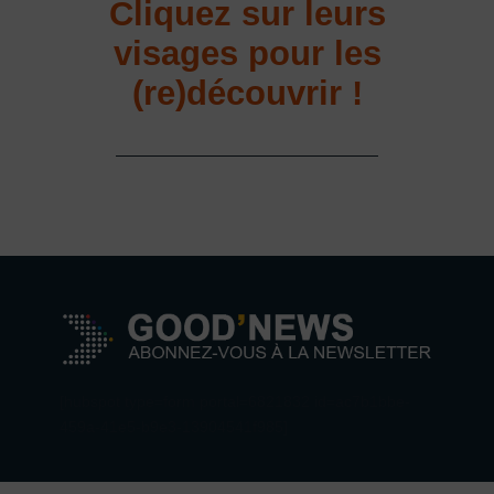
Cliquez sur leurs
visages pour les
(re)découvrir !
[hubspot type=form portal=6821832 id=ac7b1bbe-
459a-41e5-b9e3-13904541f985]