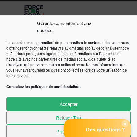
Gérer le consentement aux
cookies
L’AGENCE
Téléphone : +33 (0)1 47
64 67 70
EXPERTISES
MEN
Les cookies nous permettent de personnaliser le contenu et les annonces,
E-mail :
LÉ
GOOD
d'offrir des fonctionnalités relatives aux médias sociaux et d'analyser notre
contact@forceforgood.eu
PROJECT
POL
trafic. Nous partageons également des informations sur l'utilisation de
Adresse : 38 Rue Mozart,
notre site avec nos partenaires de médias sociaux, de publicité et
COO
NEWSROOM
92110 Clichy
d'analyse, qui peuvent combiner celles-ci avec d'autres informations que
POL
PODCASTS
vous leur avez fournies ou qu'ils ont collectées lors de votre utilisation de
CON
CONTACTEZ-
leurs services.
NOUS
Consultez les politiques de confidentialités
Accepter
Refuser Tout
Preferences
Force For Good © 2026