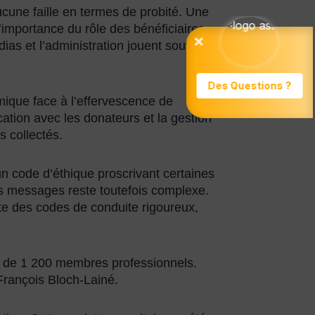
ucune faille en termes de probité. Une
portance du rôle des bénéficiaires
dias et l’administration jouent souvent
mique face à l’effervescence de
ation avec les donateurs et la gestion
s collectés.
un code d’éthique proscrivant certaines
des messages reste toutefois complexe.
site des codes de conduite rigoureux,
lus de 1 200 membres professionnels.
François Bloch-Lainé.