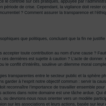
 le contrôle sur ces pratiques, appuyée par l’administra
en période de crise. Cependant, la vigilance doit rester
currentiel ? Comment assurer la transparence et l’éthiqu
sophiques que politiques, concluant que la fin ne justifi
 accepter toute contribution au nom d’une cause ? Faut-i
 de ces dernières est sujette à caution ? L’acte de donner. 
u le conflit d’intérêts, soulève un dilemme moral compl
rgies transparentes entre le secteur public et la sphère ph
 garder à l’esprit notre objectif commun : servir la cau
doit reconnaître l’importance de travailler ensemble pour
́ des actions dans notre domaine est une tâche ardue. Qui do
irs, ou devrions-nous nous orienter vers un modèle participa
inion sur les associations et leurs actions, basée sur leu