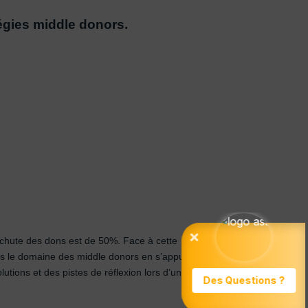
égies middle donors.
a chute des dons est de 50%. Face à cette
ans le domaine des middle donors en s’appuyant
ons et des pistes de réflexion lors d’un petit-